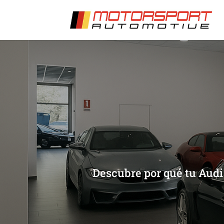
[/et_pb_slide]
[/et_pb_slide]
Descubre por qué tu Audi