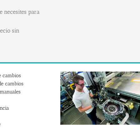
e necesites para
ecio sin
e cambios
 de cambios
 manuales
encia
e