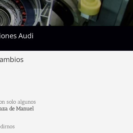
siones Audi
cambios
son solo algunos
laza de Manuel
dirnos