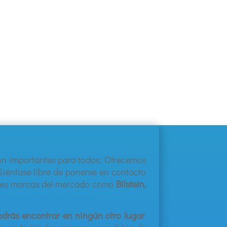
on
important
es
para
to
dos
.
Of
re
ce
mos
Si
é
nt
ase
lib
re
de
p
oner
se
en
contact
o
ores marcas del mercado como
Bilstein,
drás encontrar en ningún otro lugar
.