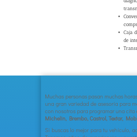
diagnó
trans
Conver
compr
Caja 
de in
Trans
Much
as
person
as
pas
an
much
as
hor
a
un
a
gran
varied
ad
de
as
es
or
ía
para
m
con
nos
ot
ros
para
program
ar
un
a
c
ita
Michelin, Brembo, Castrol, Textar, Mobi
Si buscas lo mejor para tu vehículo, a