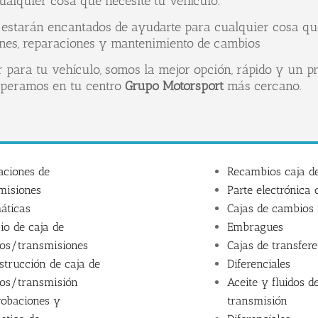
ualquier cosa que necesite tu vehículo.
estarán encantados de ayudarte para cualquier cosa qu
ones, reparaciones y mantenimiento de cambios
r para tu vehículo, somos la mejor opción, rápido y un pr
esperamos en tu centro
Grupo Motorsport
más cercano.
aciones de
Recambios caja d
misiones
Parte electrónica
áticas
Cajas de cambios
io de caja de
Embragues
os/transmisiones
Cajas de transfer
strucción de caja de
Diferenciales
os/transmisión
Aceite y fluidos d
obaciones y
transmisión