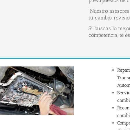
presupuestos de c
Nuestro asesores 
tu cambio, revisi
Si buscas lo mejo
competencia, te 
Repar
Trans
Autom
Servic
cambi
Recon
cambi
Compr