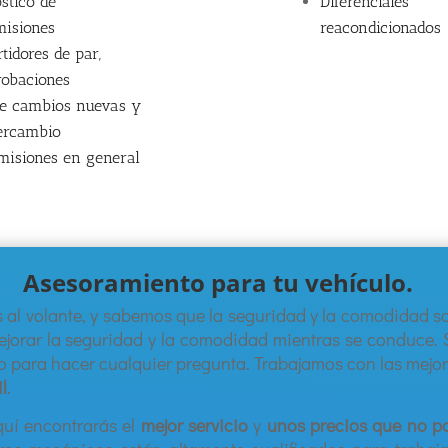
stico de
Diferenciales
misiones
reacondicionados
tidores de par,
obaciones
de cambios nuevas y
tercambio
misiones en general
Asesoramiento para tu vehículo.
s
al
vol
ante
,
y
sab
em
os
que
la
se
gur
idad
y
la
com
od
idad
s
e
j
or
ar
la
se
gur
idad
y
la
com
od
idad
m
ient
ras
se
condu
ce
.
o
para
h
acer
c
ual
qu
ier
pre
g
unta
.
Trabajamos con las mej
l
.
quí encontrarás el
mejor servicio
y
unos precios que no po