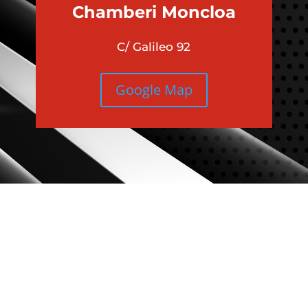
Chamberi
Moncloa
C/ Galileo 92
Google Map