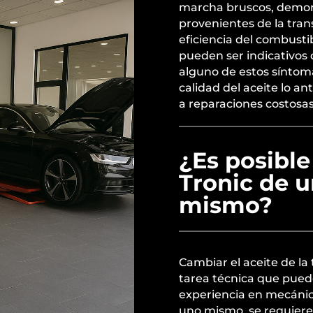
marcha bruscos, demora
provenientes de la tra
eficiencia del combusti
pueden ser indicativos 
alguno de estos síntomas
calidad del aceite lo an
a reparaciones costosas
¿Es posible
Tronic de 
mismo?
Cambiar el aceite de la
tarea técnica que pued
experiencia en mecánic
uno mismo, se requieren