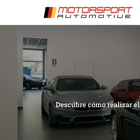
[/et_pb_slide]
[/et_pb_slide]
Descubre cómo realizar el