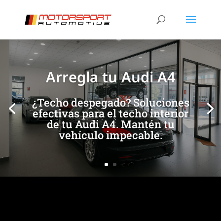
[/et_pb_slide]
[/et_pb_slide]
Arregla tu Audi A4
¿Techo despegado? Soluciones
efectivas para el techo interior
de tu Audi A4. Mantén tu
vehículo impecable.