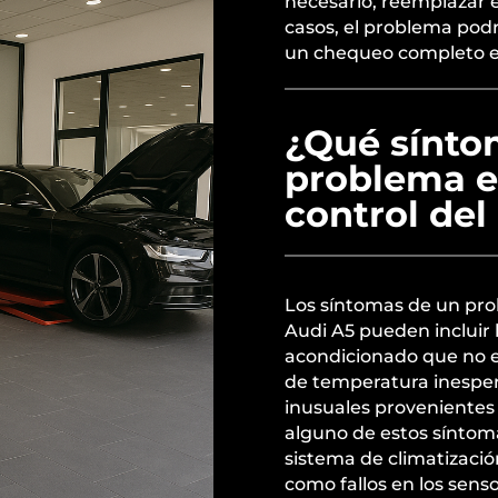
necesario, reemplazar e
casos, el problema podrí
un chequeo completo es
¿Qué sínto
problema e
control del
Los síntomas de un prob
Audi A5 pueden incluir la 
acondicionado que no e
de temperatura inesper
inusuales provenientes 
alguno de estos síntoma
sistema de climatizació
como fallos en los sens