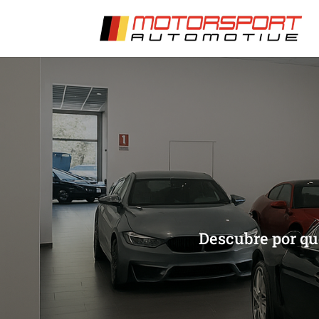
[/et_pb_slide]
[/et_pb_slide]
Descubre por qué