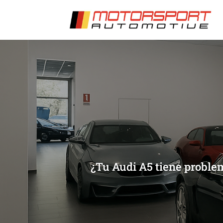
[/et_pb_slide]
[/et_pb_slide]
¿Tu Audi A5 tiene proble