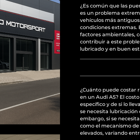
¿Es común que las puer
es un problema extrem
vehículos más antiguos
condiciones extremas. El
factores ambientales, 
contribuir a este prob
lubricado y en buen es
¿Cuánto puede costar r
en un Audi A5? El cost
específico y de si lo lle
se necesita lubricación 
embargo, si se necesi
como el mecanismo de l
elevados, variando entr