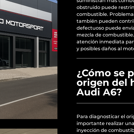
suministran más combust
obstruido puede restring
combustible. Problemas 
también pueden contri
defectuoso puede enviar
mezcla de combustible.
atención inmediata pa
y posibles daños al mot
¿Cómo se p
origen del
Audi A6?
Para diagnosticar el or
importante realizar un
inyección de combustibl