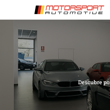
[/et_pb_slide]
[/et_pb_slide]
Descubre po