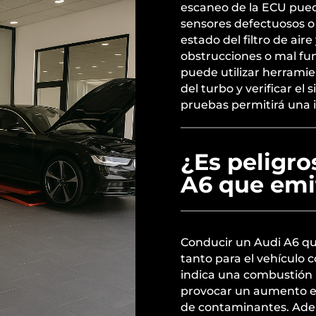
escaneo de la ECU pued
sensores defectuosos o f
estado del filtro de air
obstrucciones o mal fu
puede utilizar herramie
del turbo y verificar e
pruebas permitirá una i
¿Es peligro
A6 que emi
Conducir un Audi A6 q
tanto para el vehículo
indica una combustión 
provocar un aumento en
de contaminantes. Adem