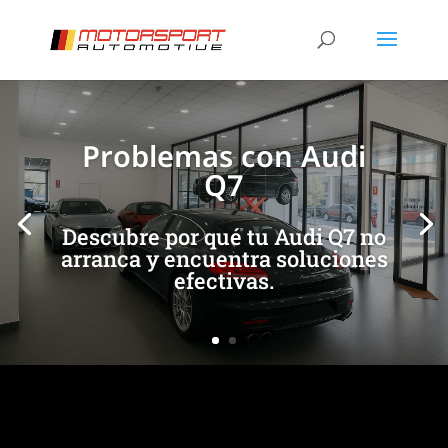
[/et_pb_slide]
[/et_pb_slide]
Problemas con Audi
Q7
Descubre por qué tu Audi Q7 no
arranca y encuentra soluciones
efectivas.