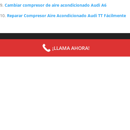
Cambiar compresor de aire acondicionado Audi A6
Reparar Compresor Aire Acondicionado Audi TT Fácilmente
Archives
Categories
¡LLAMA AHORA!
septiembre 2022
Uncategorized