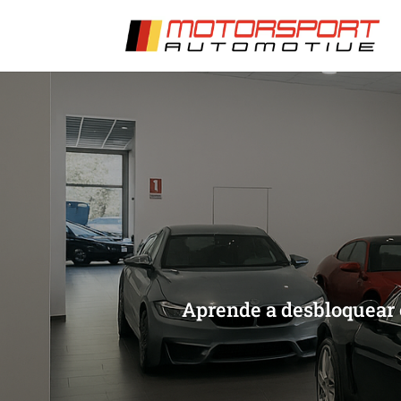
[/et_pb_slide]
[/et_pb_slide]
Aprende a desbloquear e