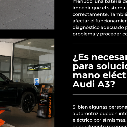
menudo, una batería d
impedir que el sistema 
correctamente. También
afectar el funcionamien
diagnóstico adecuado pa
problema y proceder co
¿Es necesari
para soluci
mano eléct
Audi A3?
Si bien algunas person
automotriz pueden inte
eléctrico por sí mismas, 
generalmente recomenda