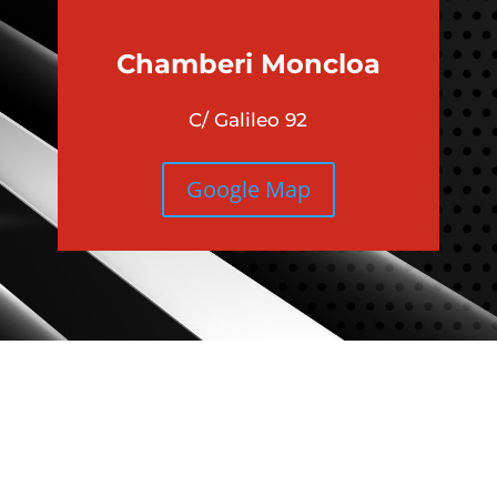
Chamberi
Moncloa
C/ Galileo 92
Google Map