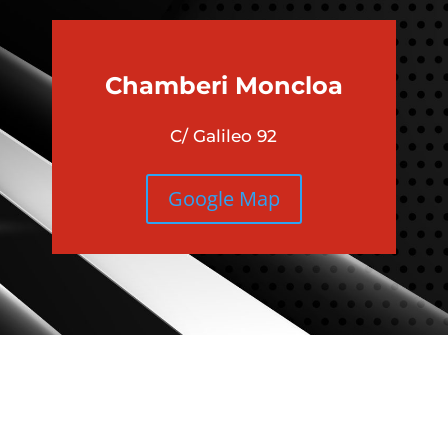
É UBICACIÓN ES MEJOR PARA
Chamberi
Moncloa
C/ Galileo 92