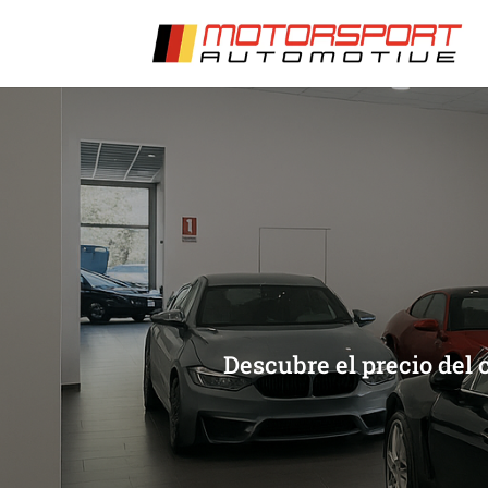
[/et_pb_slide]
[/et_pb_slide]
Descubre el precio del 