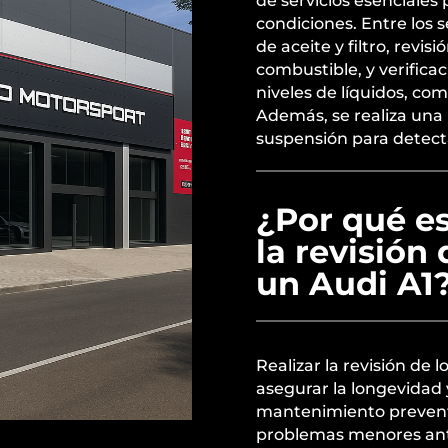
de servicios esenciales
condiciones. Entre los
de aceite y filtro, revis
combustible, y verifica
niveles de líquidos, como
Además, se realiza una r
suspensión para detect
¿Por qué es
la revisión
un Audi A1
Realizar la revisión de 
asegurar la longevidad 
mantenimiento preventiv
problemas menores ant