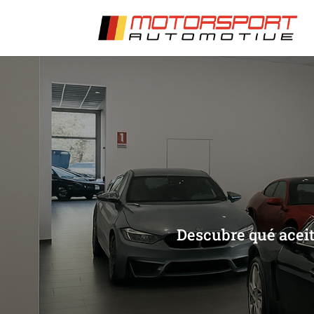
[/et_pb_slide]
[/et_pb_slide]
Descubre qué aceit