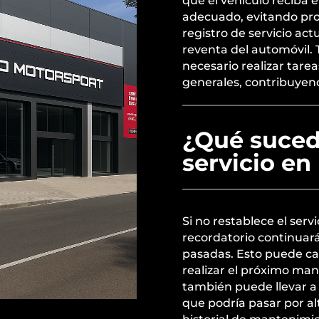
que el vehículo reciba
adecuado, evitando pr
registro de servicio ac
reventa del automóvil.
necesario realizar tare
generales, contribuyend
¿Qué sucede
servicio en
Si no restablece el serv
recordatorio continua
pasadas. Esto puede ca
realizar el próximo man
también puede llevar a 
que podría pasar por alt