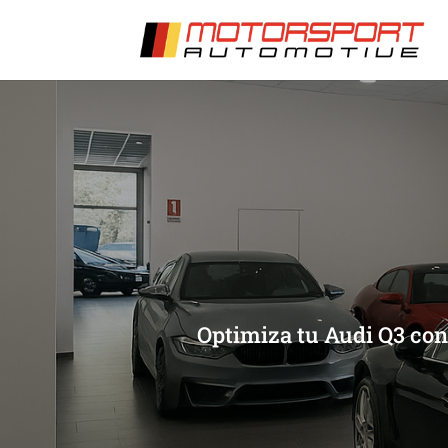
[/et_pb_slide]
[/et_pb_slide]
Optimiza tu Audi Q3 con 