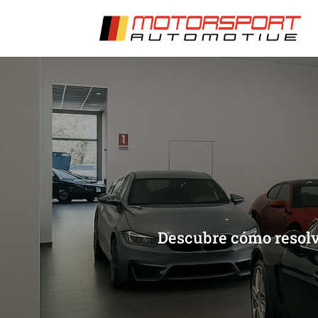
[/et_pb_slide]
[/et_pb_slide]
Descubre cómo resolv