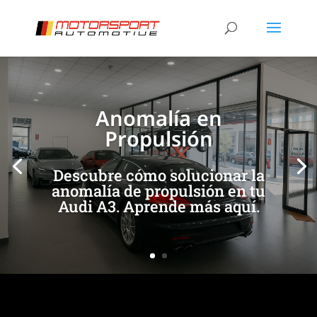
[/et_pb_slide]
[/et_pb_slide]
Anomalía en
Propulsión
Descubre cómo solucionar la
anomalía de propulsión en tu
Audi A3. Aprende más aquí.