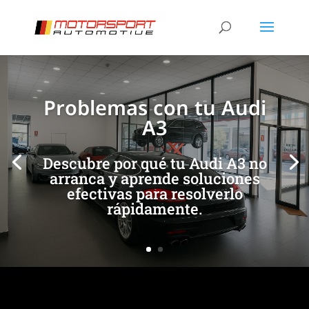
[/et_pb_slide]
[/et_pb_slide]
Problemas con tu Audi
A3
Descubre por qué tu Audi A3 no
arranca y aprende soluciones
efectivas para resolverlo
rápidamente.