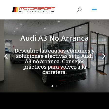
[/et_pb_slide]
[/et_pb_slide]
Audi A3 No Arranca
Descubre las causas comunes y
soluciones efectivas si tu Audi
A3 no arranca. Consejos
prácticos para volver a la
carretera.