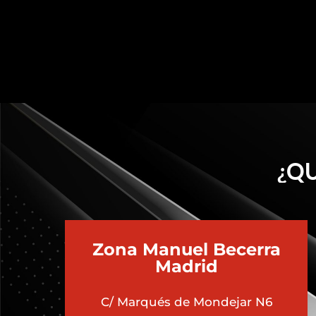
¿QU
Zona Manuel Becerra
Madrid
C/ Marqués de Mondejar N6