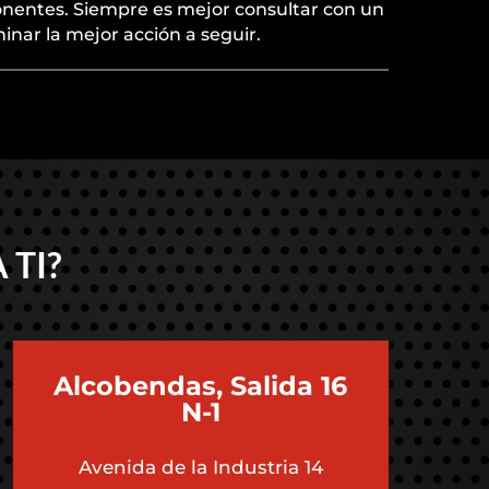
entes. Siempre es mejor consultar con un
inar la mejor acción a seguir.
 TI?
Alcobendas, Salida 16
N-1
Avenida de la Industria 14