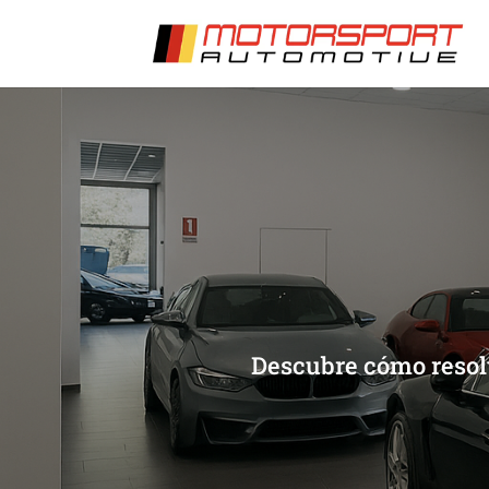
[/et_pb_slide]
[/et_pb_slide]
Descubre cómo resolv