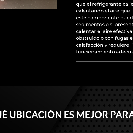
que el refrigerante cali
calentando el aire que 
este componente puede f
sedimentos o si presen
calentar el aire efecti
obstruido o con fugas
calefacción y requiere 
funcionamiento adecu
É UBICACIÓN ES MEJOR PARA