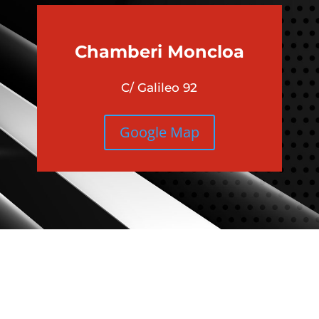
Chamberi
Moncloa
C/ Galileo 92
Google Map