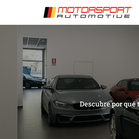
[/et_pb_slide]
[/et_pb_slide]
Descubre por qué t