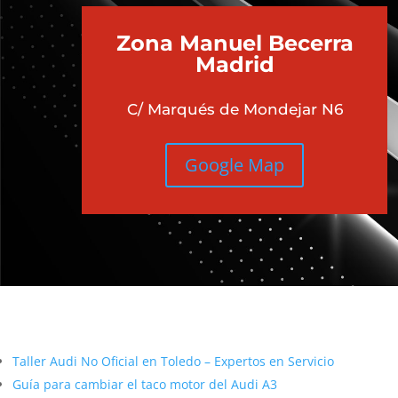
Zona Manuel Becerra
Madrid
C/ Marqués de Mondejar N6
Google Map
Más contenido sobre Audi
Taller Audi No Oficial en Toledo – Expertos en Servicio
Guía para cambiar el taco motor del Audi A3