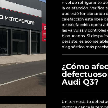
nivel de refrigerante d
la calefacción. Verific
que esté funcionando c
calefacción está libre d
de calefacción opera
las válvulas y controle
bloqueados. Si después 
persiste, es aconsejabl
diagnóstico más precis
¿Cómo afec
defectuoso 
Audi Q3?
Un termostato defectuo
motor alcance la tempe