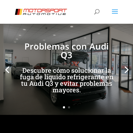
[/et_pb_slide]
[/et_pb_slide]
Problemas con Audi
Q3
Descubre cómo solucionar la
fuga de líquido refrigerante en
tu Audi Q3 y evitar problemas
mayores.