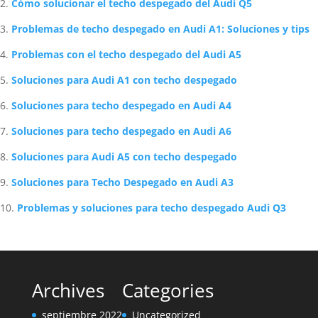
Cambio de aceite S Tronic Audi A4: Guía completa
Artículos Relacionados Sobre Audi
Cómo reparar el techo despegado de un Audi A4
Cómo solucionar el techo despegado del Audi Q5
Problemas de techo despegado en Audi A1: Soluciones y tips
Problemas con el techo despegado del Audi A5
Soluciones para Audi A1 con techo despegado
Soluciones para techo despegado en Audi A4
Soluciones para techo despegado en Audi A6
Soluciones para Audi A5 con techo despegado
Soluciones para Techo Despegado en Audi A3
Problemas y soluciones para techo despegado Audi Q3