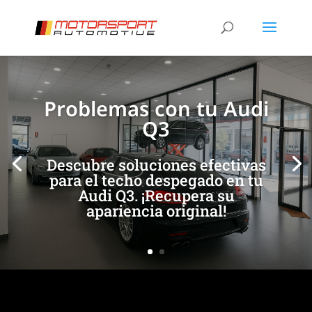
[/et_pb_slide]
[/et_pb_slide]
Problemas con tu Audi
Q3
Descubre soluciones efectivas
para el techo despegado en tu
Audi Q3. ¡Recupera su
apariencia original!