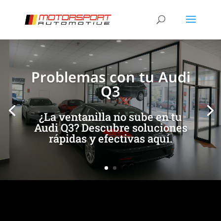
[/et_pb_slide]
[/et_pb_slide]
Problemas con tu Audi
Q3
¿La ventanilla no sube en tu
Audi Q3? Descubre soluciones
rápidas y efectivas aquí.