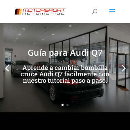
[/et_pb_slide]
[/et_pb_slide]
Guía para Audi Q7
Aprende a cambiar bombilla
cruce Audi Q7 fácilmente con
nuestro tutorial paso a paso.