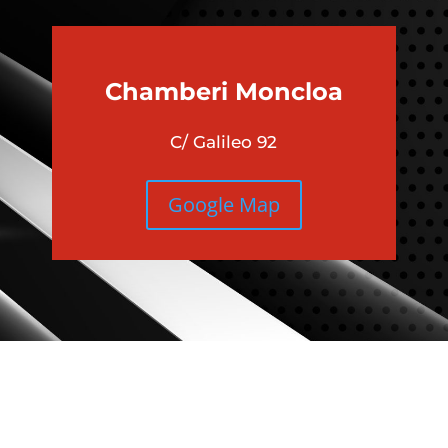
Chamberi
Moncloa
C/ Galileo 92
Google Map