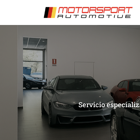
[/et_pb_slide]
[/et_pb_slide]
Servicio especiali