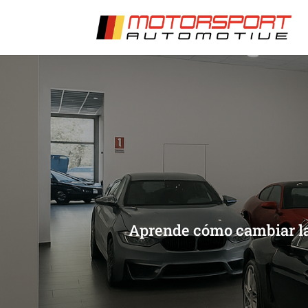
[/et_pb_slide]
[/et_pb_slide]
Aprende cómo cambiar la 