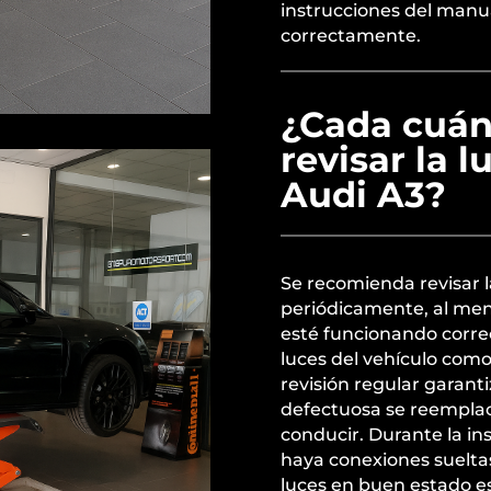
instrucciones del manua
correctamente.
¿Cada cuán
revisar la l
Audi A3?
Se recomienda revisar l
periódicamente, al men
esté funcionando correc
luces del vehículo com
revisión regular garan
defectuosa se reemplac
conducir. Durante la i
haya conexiones sueltas
luces en buen estado es