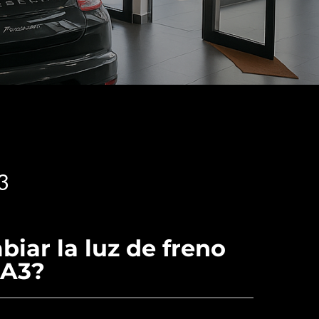
3
iar la luz de freno
 A3?