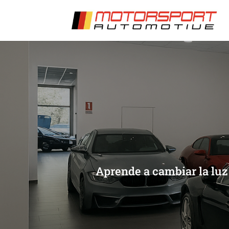
[/et_pb_slide]
[/et_pb_slide]
Aprende a cambiar la luz