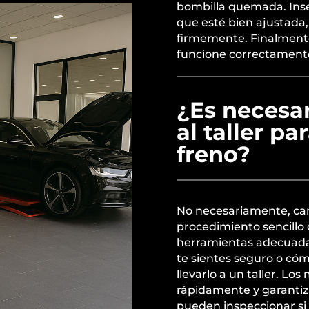
bombilla quemada. Inse
que esté bien ajustada, 
firmemente. Finalmente,
funcione correctamente
¿Es necesar
al taller pa
freno?
No necesariamente, cam
procedimiento sencillo 
herramientas adecuadas 
te sientes seguro o có
llevarlo a un taller. L
rápidamente y garantiza
pueden inspeccionar si