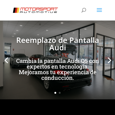
[/et_pb_slide]
[/et_pb_slide]
Reemplazo de Pantalla
Audi
Cambia la pantalla Audi Q5 con
expertos en tecnología.
Mejoramos tu experiencia de
conducción.