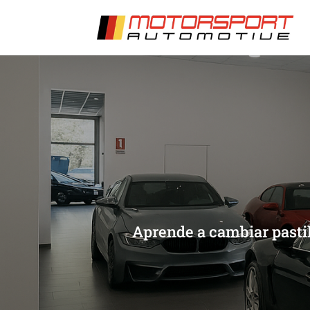
[/et_pb_slide]
[/et_pb_slide]
Aprende a cambiar pastil