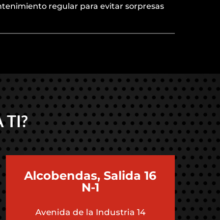
ntenimiento regular para evitar sorpresas
 TI?
Alcobendas, Salida 16
N-1
Avenida de la Industria 14