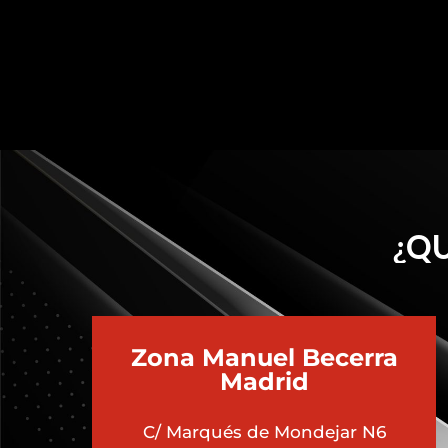
¿QU
Zona Manuel Becerra
Madrid
C/ Marqués de Mondejar N6