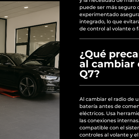
y la necesidad de mant
puede ser más seguro co
experimentado asegura
integrado, lo que evit
de control al volante o 
¿Qué preca
al cambiar 
Q7?
Al cambiar el radio de 
batería antes de comenz
eléctricos. Usa herrami
las conexiones internas
compatible con el sistem
controles al volante y 