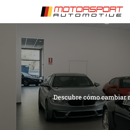
[/et_pb_slide]
[/et_pb_slide]
Descubre cómo cambiar ra