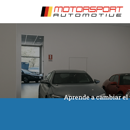
[/et_pb_slide]
[/et_pb_slide]
Aprende a cambiar el 