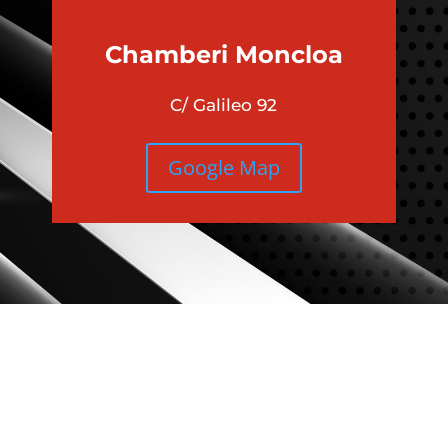
Chamberi
Moncloa
C/ Galileo 92
Google Map