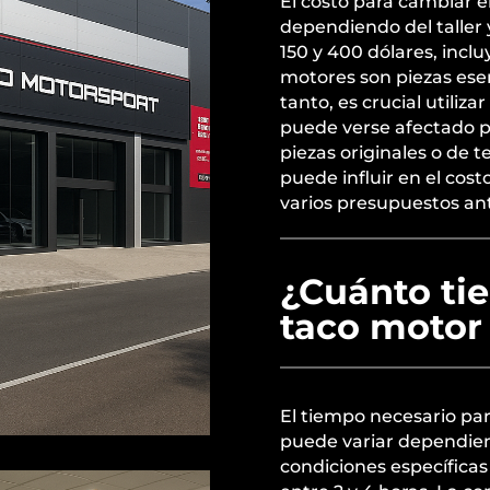
El costo para cambiar e
dependiendo del taller 
150 y 400 dólares, incl
motores son piezas esen
tanto, es crucial utiliz
puede verse afectado po
piezas originales o de 
puede influir en el cost
varios presupuestos an
¿Cuánto ti
taco motor
El tiempo necesario pa
puede variar dependien
condiciones específica