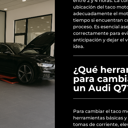
entre 2 y 4 horas. La c
ubicación del taco moto
adecuadamente el moto
tiempo si encuentran c
proceso. Es esencial ase
correctamente para evit
anticipación y dejar el 
idea.
¿Qué herra
para cambi
un Audi Q7
Para cambiar el taco m
herramientas básicas y 
tomas de corriente, el