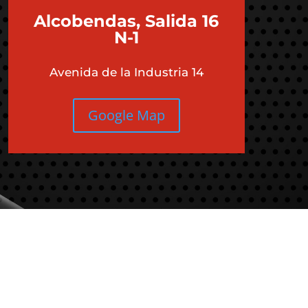
Alcobendas, Salida 16
N-1
Avenida de la Industria 14
Google Map