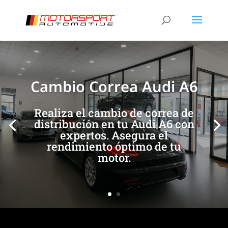
[/et_pb_slide]
[/et_pb_slide]
Cambio Correa Audi A6
Realiza el cambio de correa de
distribución en tu Audi A6 con
expertos. Asegura el
rendimiento óptimo de tu
motor.