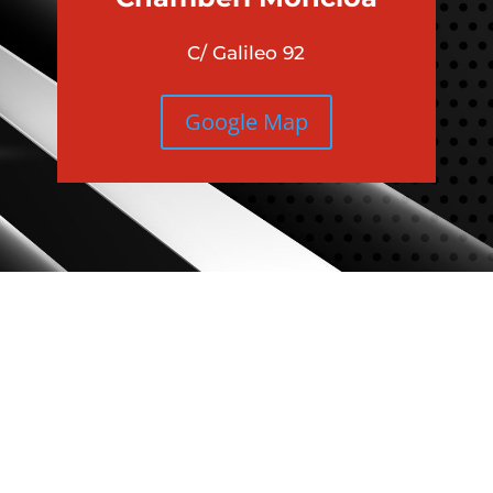
C/ Galileo 92
Google Map