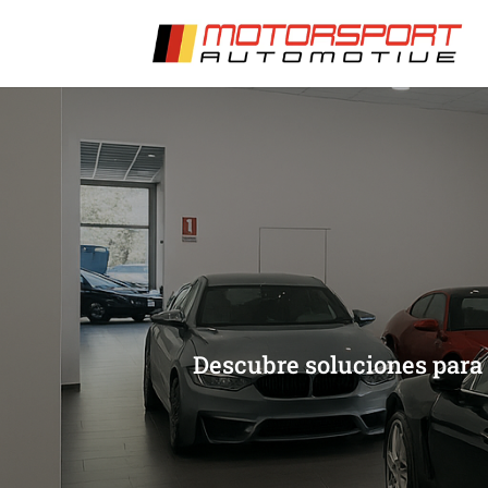
[/et_pb_slide]
[/et_pb_slide]
Descubre soluciones para 