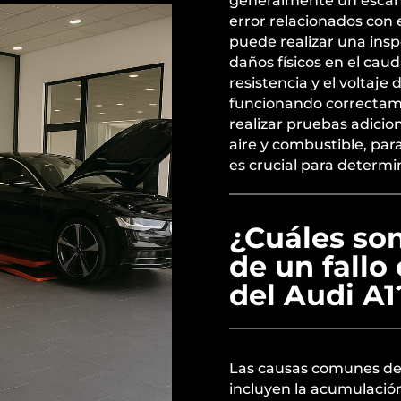
generalmente un escán
error relacionados con 
puede realizar una inspe
daños físicos en el caud
resistencia y el voltaje
funcionando correctam
realizar pruebas adicio
aire y combustible, para
es crucial para determi
¿Cuáles so
de un fallo
del Audi A1
Las causas comunes de u
incluyen la acumulación