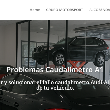
Home
GRUPO MOTORSPORT
ALCOBENDA
Problemas Caudalímetro A1
 y solucionar el fallo caudalimetro Audi A
de tu vehículo.