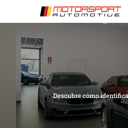
[/et_pb_slide]
[/et_pb_slide]
Descubre cómo identificar