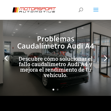
[/et_pb_slide]
[/et_pb_slide]
Problemas
Caudalímetro Audi A4
Descubre cómo solucionar el
fallo caudalímetro Audi A4 y
mejora el rendimiento de tu
vehículo.