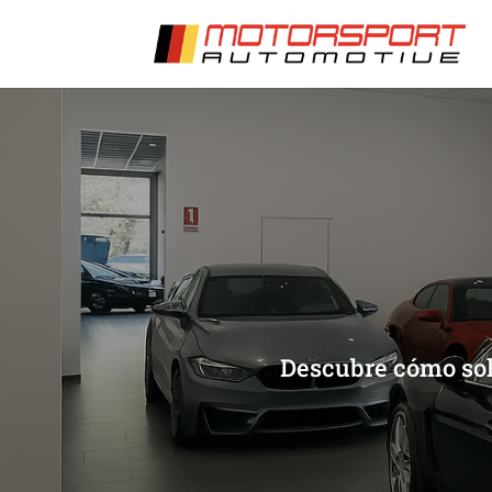
[/et_pb_slide]
[/et_pb_slide]
Descubre cómo solu