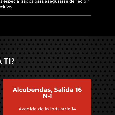
s especializados para asegurarse de recibir
titivo.
 TI?
Alcobendas, Salida 16
N-1
Avenida de la Industria 14