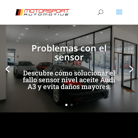
[/et_pb_slide]
[/et_pb_slide]
Problemas con el
sensor
Descubre cómo solucionar el
fallo sensor nivel aceite Audi
A3 y evita daños mayores.