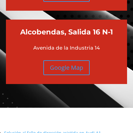
Alcobendas, Salida 16 N-1
Avenida de la Industria 14
Google Map
Más contenido sobre Audi
Solución al fallo de dirección asistida en Audi A1