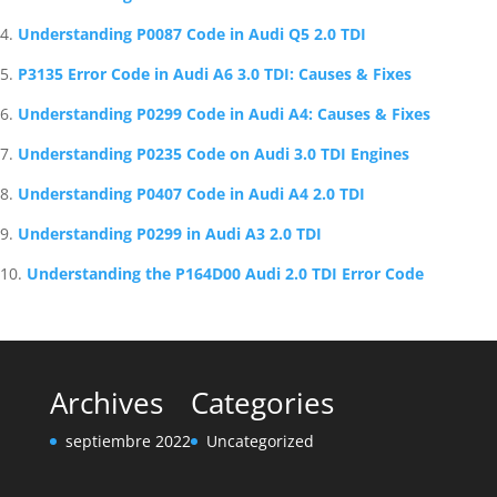
Understanding P0087 Code in Audi Q5 2.0 TDI
P3135 Error Code in Audi A6 3.0 TDI: Causes & Fixes
Understanding P0299 Code in Audi A4: Causes & Fixes
Understanding P0235 Code on Audi 3.0 TDI Engines
Understanding P0407 Code in Audi A4 2.0 TDI
Understanding P0299 in Audi A3 2.0 TDI
Understanding the P164D00 Audi 2.0 TDI Error Code
Archives
Categories
septiembre 2022
Uncategorized