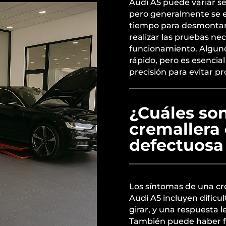
Audi A5 puede variar se
pero generalmente se es
tiempo para desmontar l
realizar las pruebas ne
funcionamiento. Alguno
rápido, pero es esencial
precisión para evitar p
¿Cuáles so
cremallera 
defectuosa
Los síntomas de una cr
Audi A5 incluyen dificul
girar, y una respuesta l
También puede haber fug