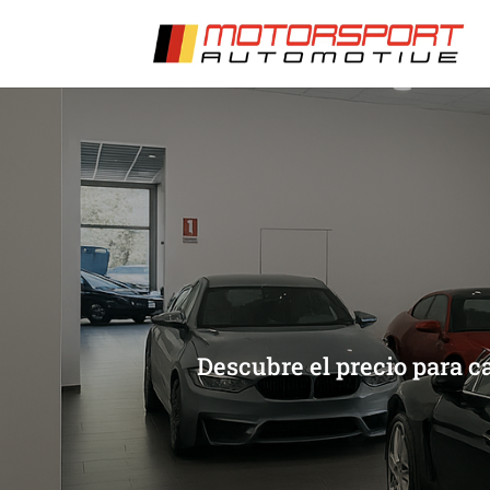
[/et_pb_slide]
[/et_pb_slide]
Descubre el precio para c