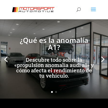
[/et_pb_slide]
[/et_pb_slide]
¿Qué es la anomalía
A1?
Descubre todo sobre la
«propulsion anomalia audi a1» y
cómo afecta el rendimiento de
tu vehículo.