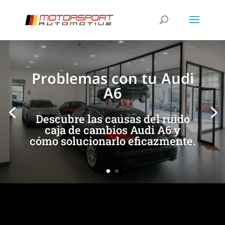
[/et_pb_slide]
[/et_pb_slide]
Problemas con tu Audi
A6
Descubre las causas del ruido
caja de cambios Audi A6 y
cómo solucionarlo eficazmente.