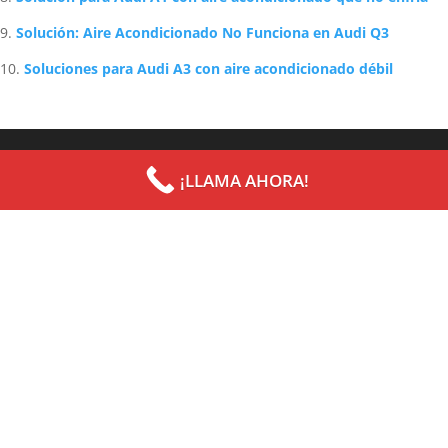
Solución: Aire Acondicionado No Funciona en Audi Q3
Soluciones para Audi A3 con aire acondicionado débil
Archives
Categories
¡LLAMA AHORA!
septiembre 2022
Uncategorized