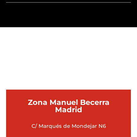
¿QUÉ UBICACIÓN ES
MEJOR PARA TI?
Zona Manuel Becerra
Madrid
C/ Marqués de Mondejar N6