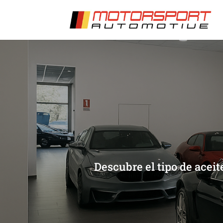
[/et_pb_slide]
[/et_pb_slide]
Descubre el tipo de acei