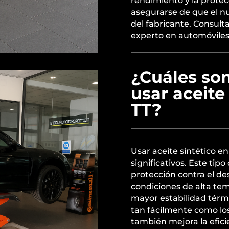
rendimiento y la protec
asegurarse de que el nu
del fabricante. Consult
experto en automóvile
¿Cuáles son
usar aceite
TT?
Usar aceite sintético en
significativos. Este ti
protección contra el d
condiciones de alta te
mayor estabilidad térm
tan fácilmente como los
también mejora la eficie