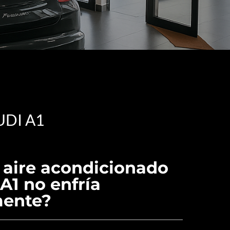
DI A1
 aire acondicionado
A1 no enfría
ente?