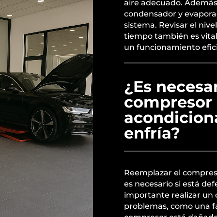
aire adecuado. Además, 
condensador y evapora
sistema. Revisar el nive
tiempo también es vit
un funcionamiento efici
¿Es necesar
compresor s
acondicion
enfría?
Reemplazar el compreso
es necesario si está de
importante realizar un 
problemas, como una falt