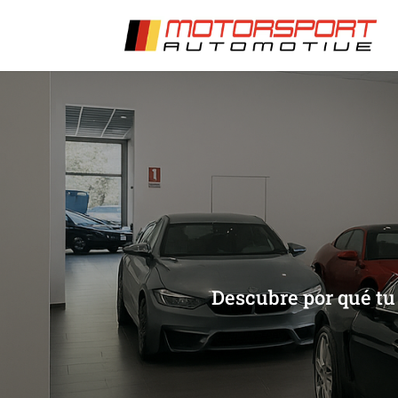
[/et_pb_slide]
[/et_pb_slide]
Descubre por qué tu 