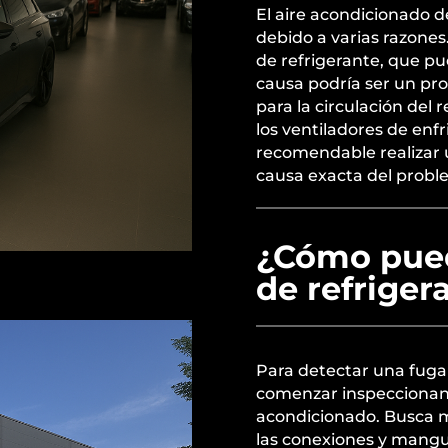
El aire acondicionado d
debido a varias razones
de refrigerante, que pu
causa podría ser un pr
para la circulación del 
los ventiladores de enfr
recomendable realizar u
causa exacta del probl
¿Cómo pued
de refriger
Para detectar una fuga
comenzar inspeccionand
acondicionado. Busca m
las conexiones y mangu