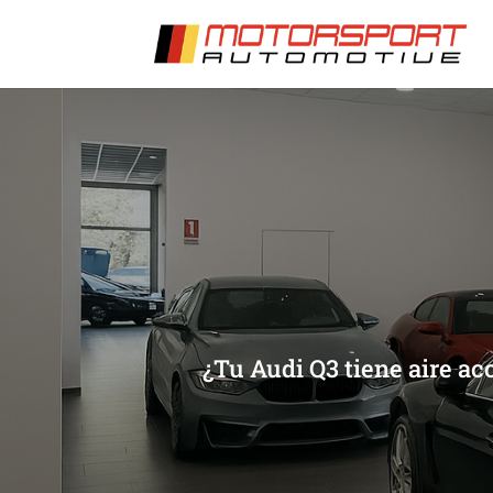
[/et_pb_slide]
[/et_pb_slide]
¿Tu Audi Q3 tiene aire ac