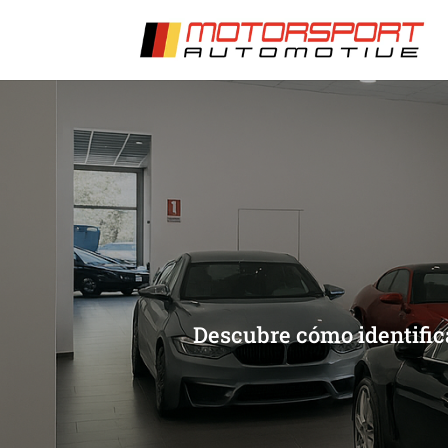
[/et_pb_slide]
[/et_pb_slide]
Descubre cómo identifica