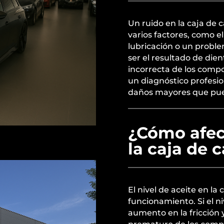
Un ruido en la caja de
varios factores, como el
lubricación o un probl
ser el resultado de die
incorrecta de los comp
un diagnóstico profesion
daños mayores que pued
¿Cómo afect
la caja de 
El nivel de aceite en la
funcionamiento. Si el n
aumento en la fricción y