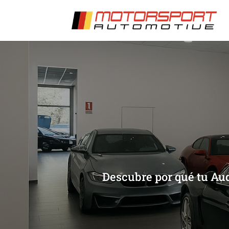
[/et_pb_slide]
[/et_pb_slide]
Descubre por qué tu Aud