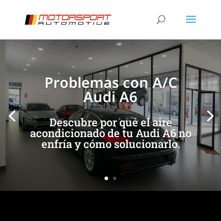
[/et_pb_slide]
[/et_pb_slide]
Problemas con A/C
Audi A6
Descubre por qué el aire
acondicionado de tu Audi A6 no
enfría y cómo solucionarlo.