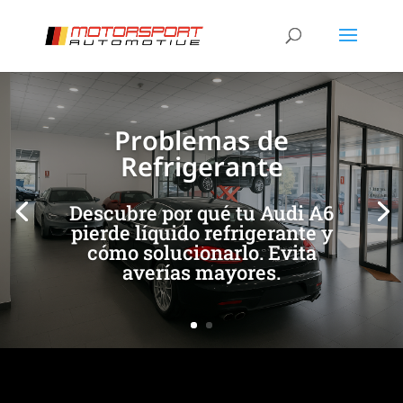
[/et_pb_slide]
[/et_pb_slide]
Problemas de
Refrigerante
Descubre por qué tu Audi A6
pierde líquido refrigerante y
cómo solucionarlo. Evita
averías mayores.